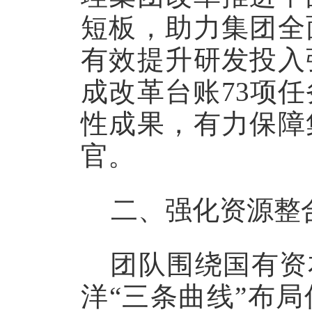
短板，助力集团全
有效提升研发投入
成改革台账
73
项任
性成果，有力保障
官。
二、强化资源整
团队围绕国有资
洋“三条曲线”布