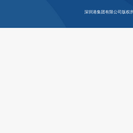
深圳港集团有限公司版权