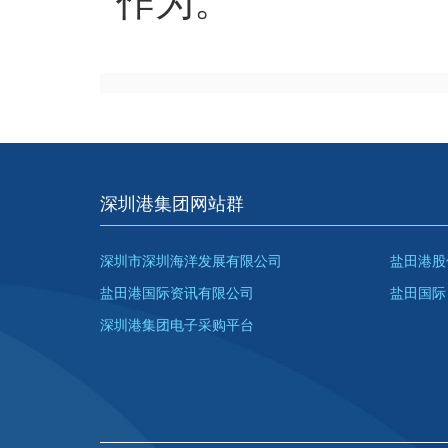
作为。
深圳港集团网站群
深圳市深圳海洋发展有限公司
盐田港股
盐田港国际资讯有限公司
盐田国际
深圳港集团电子采购平台