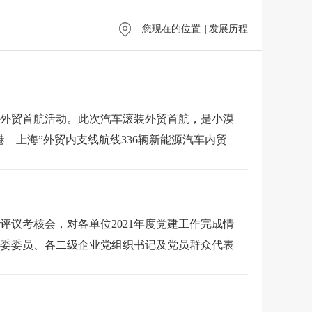
您现在的位置
|
发展历程
外贸首航活动。此次汽车滚装外贸首航，是小漠
—上海”外贸内支线航线336辆新能源汽车内贸
立，并发出首班郴州-深圳(盐田)海铁联运班
”在全球最大单一码头盐田港通过“船对船”成功为
评议考核会，对各单位2021年度党建工作完成情
00立方米LNG燃料，标志着我国华南地区首船国
委委员、各二级企业党组织书记及党员群众代表
暨系列专题培训，研究谋划今年重点工作和今后
陆港启程，一路向南通过中老铁路直达老挝首都
一流港口、一流企业、一流人才》为题发表讲
审单、查验、放行等环节全部在赣州海关完成，