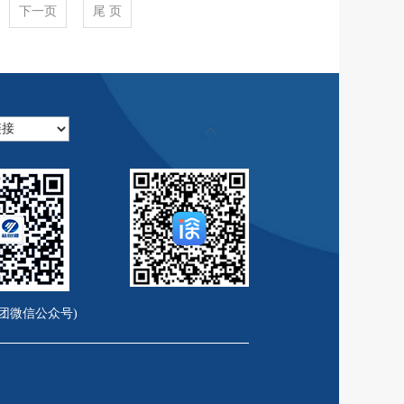
下一页
尾 页
议。
大工程节点胜利，跑出“加速度”。当天上午9时
验收，经考察研讨，一致认为该项目总体达到验收
尼KTX3南行航线正式挂靠大铲湾港区。
奖荣誉，为“全民公益”理念发声，传递正能量。
LUS汽车从深汕小漠国际物流港乘船出口到泰国，
6#10万方储罐主体分别顺利完成安装，且整个建设
国际陆港在南康区签署《关于盐田港集团与南康
大会。会议对各基层工会2018年度工作业绩进行
南地区外贸汽车滚装出口再添新通道。
设的里程碑事件，为下阶段项目顺利推进奠定了良
动”跨境电商班列开行仪式在赣州国际陆港顺利举
协议》，标志着“深赣港产城一体化合作区”项目
2019年度春节前安全会议暨安全生产责任书签
协议。
医疗、生活物资的20辆集装箱货车从喀什综合保
司签署合作意向书，拟在燃料油海上加注方面开
有限公司在盐田港现代物流中心一期举行进驻接
1341吨的散货船“嘉德长荣”号从青岛港出发，
中亚五国的行程，这标志着深穗喀-中亚/南亚多
。
驻华大使贝尼•卡伦一行，双方就在港口领域深
营以来首次接卸重大件的纪录。
益人的红土创新盐田港仓储物流封闭式基础设施
列(盐田-平湖南-江门北)由每周按需发运改为
论。
023深圳国际渔业博览会在深圳会展中心（福
了2018-2020年度公路水运建设“平安工
首批获准发行的9家基础设施公募REITs之
箱五定班列(定点、定线、定车次、定时、定
同比增长3.12%，占深圳港盐田港集团2019年
展商参展，万余种水产品集中展示，千余种商品线
为2018年度公路水运建设“平安工程”。
4亿元。
次，现场交易额5827万元，线上商城截止5月13
营集团、环水投资集团正式开展合作，由盐田港
目经验分享会暨2021年度海绵城市奖励申报启动
航定班航线。该航线每周两班，每周一、周二、周
田区委区政府领导，盐田区委书记陈清、区长杨
增资。双方将在产城融合、业务拓展和资本运作
市“社会资本新建项目(含拆除重建)配建海绵设
田接驳远洋货轮。
进行了工作座谈。
团微信公众号)
单，深圳港集团榜上有名，成为国企改革尖兵之
合作新典范。
船换装的集装箱被转装到“东方布鲁塞尔”号
。集团党委书记、董事长孙波，副书记、总裁刘
产城合作区赣州国贸中心项目两宗共120.85
区集装箱码头有限公司举行签约仪式，标志着东
。
研，与潮州市市长刘胜就加强两地港口合作事宜
快车道”，有利于盐田港集团在合作区培育港产城
裁彭洪波出席签约仪式并代表集团公司签约。
A级物流企业证书，成为国家4A级物流企业。
货物跨境运输进出港口的函》中明确：同意增
舟山项目并购贷款并完成首期款支付。本次并购
阳港全面合作协议，标志着双方在港口开发建设