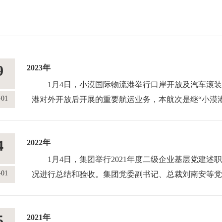
9
2023年
1月4日，小漠国际物流港举行口岸开放及汽车滚装
-01
港对外开放后开展的重要航运业务，本航次是继“小漠港
首航的又一次突破。
1月6日，盐田港第11个内陆港——郴州内陆港挂牌成
4
2022年
列。
1月18日，全球最大LNG运输加注船“海油石油301
1月4日，集团举行2021年度二级企业基层党建述职
-01
全球最大型的双燃料动力集装箱船“达飞协和号”加注60
况进行总结和验收。集团党委副书记、总裁刘南安等党
际航行船舶保税LNG加注作业顺利完成。
参加会议。
2月7日—8日，盐田港集团召开高质量发展务虚会
1月12日，江西省首趟“中老国际班列”从赣州国际
5
2021年
时期集团高质量发展思路举措。集团董事长胡朝阳以《
万象。本次班列采用铁路转关模式出口，货物的报关、