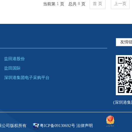
1
8
首 页
上一页
当前第
页 总共
页
员、总部各部门中层副职以上及各企业负责同志参加会
3月20日，盐田港舟山石油储运基地项目建设取得重
务港产协同发展’铁水公联运示范工程”进行省级审核
2月25日，“东方广州”号抵达大铲湾，标志着日本印
业社会责任方面的杰出表现，斩获2018年度公益集体
4月30日，总货值1亿元人民币的564辆比亚迪元P
和下午6时，基地项目北岛油库工程TK2301罐组5#、
标准，通过省级专家验收。
3月18日，盐田港集团与赣州市南康区政府、赣州
1月28日，盐田港集团召开2018年度工会工作总结
标志着“小漠港—东南亚”滚装船航线正式开通，为华
周期仅用时23个工作日，是舟山石油储运基地项目建
4月7日，赣(州)深(圳)组合港开通运营暨“双区联
区口岸公司共同设立赣州国际港务有限公司(暂定名)的
了考核评分。
5月7日，惠州市华舟海洋发展有限公司揭牌。
好基础。
行。
港务合作部分进入实质阶段。
1月30日，盐田港集团于海港大厦一楼会议室召开了
5月9日，深圳港集团与中集集团签署战略合作框架
3月20日上午11时，随着一声火车汽笛长鸣，满载
5月11日，盐田港集团与中石化燃料油销售有限公
3月31日，物流公司与合作方深圳市赛格物业管理
署仪式。
5月10日，载着11件比亚迪超重生产设备、货物总重
税区缓缓驶出开启了奔赴吉尔吉斯斯坦、哈萨克斯坦等
展合作。集团董事长孙波，副总裁彭洪波出席活动。
管仪式，标志着盐田港物流园区综合管理改革顺利落地
1月23日，集团总裁刘南安在海港大厦会见了圭亚那
盐田港股份
顺利靠泊小漠港区1#泊位，刷新了小漠港区自开港运
式联运班列正式开通。
5月17日，深圳市盐田港集团有限公司作为原始权
4月10日，盐田港区专用疏港铁路——平盐铁路鹤山班
化合作达成共识，就合作方向进行了友好深入的交流讨
盐田国际
5月13日，由深圳港集团主办、大铲湾公司承办的2
3月，交通运输部、应急管理部和中华全国总工会联合公布
证券投资基金获得中国证监会准予注册的批复，成为全国
每日准时准点发运，成为平盐海铁联运第8条货运集装
1月份，盐田港集团系统集装箱吞吐量127.65万标箱，
深圳港集团电子采购平台
田）圆满收官，来自全球20个国家和地区的近300家
程”冠名项目名单。其中，惠州荃湾港区煤炭码头项目冠名
一，获准募集份额为8亿份，预计发行规模为17.3-19.0
价)。
开门红 1月箱量同比增长3.12%。
上销售。展会达成意向交易额103亿元，入场观众6万人
3月30日，盐田港集团与深圳市环水集团、资本运
5月25日，在深圳市海绵城市建设2020年度优秀项
4月17日，盐田港区新增“黄埔-香港-盐田”驳船直
2月19日，新春伊始，盐田港集团领导班子拜会盐
日16:00展会闭幕成交202万元。
资本公司作为代表签署增资协议，对环水投资集团进行
仪式上，置业公司半山悦海花园项目荣获2020年度深圳
五靠泊黄埔，周三、周六靠泊香港，周四、周日挂靠盐
军等区领导与盐田港集团董事长孙波、总裁刘南安一行
(深圳港集
5月15日，国务院国资委公布最新的“双百企业”名
等方面开展进一步合作，共同打造先行示范区市属国企
施奖”。
4月25日，在进行一次性资质备案后，一批需进行整
2月28日，盐田港集团举行党群服务中心揭牌仪式
一。
3月30日，深赣港产城公司在赣州市以底价竞得深赣港
6月1日，盐田港集团与和记黄埔就合资设立盐田东
上，完成了盐田港区整船换装新模式启用后的首单业务
南安，市国资委党办主任周治伟共同揭牌。
5月17日，深圳港集团董事长胡朝阳带队赴潮州调
亩商业用地，标志着深赣港产城合作区步入建设发展“
港区一期工程及相关配套工程建设全面启动。集团副总
4月，物流公司荣获由中国物流与采购联合会颁发的4
3月，海关总署在《海关总署关于增加黑龙江省内贸
限公司版权所有
粤ICP备09130692号
法律声明
开展座谈。
联动业务集群。
6月4日，集团成功向中国进出口银行提取光汇石油
4月28日，襄阳市政府与盐田港股份公司签署了襄