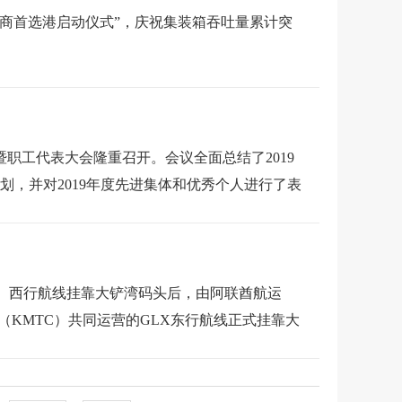
奔跑的姿态努力开创新局、争创一流，奋力实
商首选港启动仪式”，庆祝集装箱吞吐量累计突
目标。
标志着盐田港集国检查验、冷链仓储、加工配送
年深圳市专精特新中小企业名单公示”名单，资讯
成。
行公司债券20亿元，期限3年，票面利率
圳盐田拖轮有限公司）召开创立大会暨2022年
亮相资本市场开展直接融资，作为评级AAA的地方
行揭牌仪式，由“盐田港集团”正式更名为“深圳
事会第一次会议。此次会议标志着华舟海洋公司
在系统内召开党史学习教育动员部署会。党委副
暨职工代表大会隆重召开。会议全面总结了2019
厦签署船舶运管服务协议。
会议。会议深入学习贯彻习近平总书记关于党史
育相关会议精神，集团党委书记、董事长孙波作
划，并对2019年度先进集体和优秀个人进行了表
港口平安创建工作获主管部门充分肯定。这是继
中央和省委、市委、市国资委党委党史学习教育
和经验，对巩固拓展党史学习教育成果、推动党
泊仪式在项目现场顺利举行，标志着项目建设取
展成就展启动仪式顺利举行。集团总裁刘南安在仪
东珠海举行，这是继惠州、东莞、中山之后盐
后续活动。
生活生产物资运输稳定，盐田港集团深港跨境货
项目启动动员会，并与华为公司签署项目合作协
党委扩大会议暨新型冠状病毒的肺炎疫情防控工
X）西行航线挂靠大铲湾码头后，由阿联酋航运
时代中国特色社会主义思想主题教育动员部署
型冠状病毒抗原检测试剂盒）通过海铁保障专线
政治局常委会会议研究新型冠状病毒感染的肺炎
（KMTC）共同运营的GLX东行航线正式挂靠大
央和省委、市委、市国资委党委工作安排，对集
集装箱多式联运示范工程在省级验收评审会中通
市防控工作领导小组(指挥部)会议要求，听取办
组罗汉青副组长出席会议并作指导讲话，集团党
技签订50万吨建材货物保底量港口作业服务合
司关于疫情防控情况汇报，会议研究部署了下一
有限公司在湖北黄石签署合作框架协议。
。市委第一巡回指导组成员，集团领导班子成
服务签约量突破100万吨。
“长江中游黄石新港‘打造一体化铁路港前站 服
公益节成功落下帷幕，盐田港集团凭借在履行企