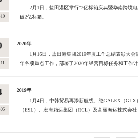
话，号召全体干部员工进一步解放思想、凝聚共识，以
班列运抵磨憨铁路口岸后完成转关核销即可出境。
2月1日，盐田港区举行“2亿标箱庆典暨华南跨境电
现“奋进资产千亿规模、跻身中国企业五百强行列”发展
-10
1月20日，盐田港冷链服务仓项目顺利竣工验收，
破2亿标箱。
3月15日，深圳市中小企业服务局发布“关于2022
及办公商业配套于一体的冷链物流综合服务中心顺利建
3月11日，盐田港集团首次成功向专业投资者公开发
公司位列其中，并在公示期结束后获得正式认定。
1月21日，深圳市华舟海洋发展股份有限公司（原深
3.5%，全场认购倍数3.27倍。时隔九年，集团再次
9
2020年
3月21日上午9时许，深圳港集团在海港大厦隆重举
第一次股东大会、第一届董事会第一次会议及第一届监
国企获得了可媲美央企的低利率。
港集团”，开启续写高质量发展新征程。
股份制改造和上市筹备工作取得重要进展。
3月16日，盐田港集团党委通过视频会议的形式，
1月16日，盐田港集团2019年度工作总结表彰大会
3月28日，华舟海洋与中国石油广东石化在海港大
1月30日，盐田港集团党委召开党史学习教育总结
-11
书记、总裁刘南安传达了中央和省委、市委党史学习教
年各项重点工作，部署了2020年经营目标任务和工作计
3月，黄石新港荣获湖北省“平安港口”光荣称号，
学习教育的重要论述和重要指示精神，认真贯彻落实党
动员讲话。会议由集团党委副书记钟珊群主持。
彰。
2017年之后第二次获得该荣誉。
总结会议精神，全面总结集团党委党史学习教育的成果
3月18日，小漠国际物流港泊位交工验收暨首船靠
1月20日，盐田港集团成立35周年“向海图强”发
4
2019年
4月，高栏—盐田组合港启动仪式暨业务推介会在广
史学习教育常态化长效化进行部署安排。
得关键性成果。
式上致辞，500多人次的系统内员工参加了启动仪式及
田港区开通的第4个粤港澳大湾区组合港。
3月4日，为支援香港抗击疫情，保障深港两地跨境
3月29日，集团举行数字化转型顶层设计规划咨询
1月27日，集团董事长孙波主持召开了盐田港集团
1月4日，中韩贸易再添新航线。继GALEX（GL
4月16日，深圳港集团党委召开学习贯彻习近平新
源海铁保障专线正式启动运行，首批供港应急物资（新
议。
-05
作领导小组会议，会议传达学习了习近平总书记在中央
（ESL）、宏海箱运集团（RCL）及高丽海运株式会社
会，深入学习贯彻习近平总书记重要讲话精神，落实中
实现水路运输。
4月1日，广东省盐田港亚太—泛珠三角—欧洲国际
疫情防控工作时的重要讲话精神，贯彻落实市委常委及
铲湾码头。
团系统开展主题教育进行动员部署。市委第一巡回指导
3月，深汕港口运营公司与深圳特区建工集团盛腾科
过初评。
公室、安全生产部、规划建设部、各二级企业及物业公
1月，深圳市盐田港股份有限公司与宁波舟山港股份
委书记胡朝阳作动员讲话，党委副书记钟珊群主持会议
同，标志着小漠国际物流港（一期）2022年一季度港口
4月1-2日，湖北省交通运输厅、湖北省发改委联合对
步疫情防控工作。
1月15日，以“公益创造美好”为主题的第八届中国