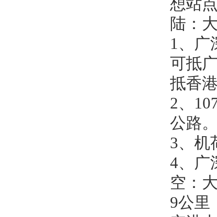
想站
陆：
1、广
可抵
抵香
2、1
公路
3、机
4、广
空：
9公里