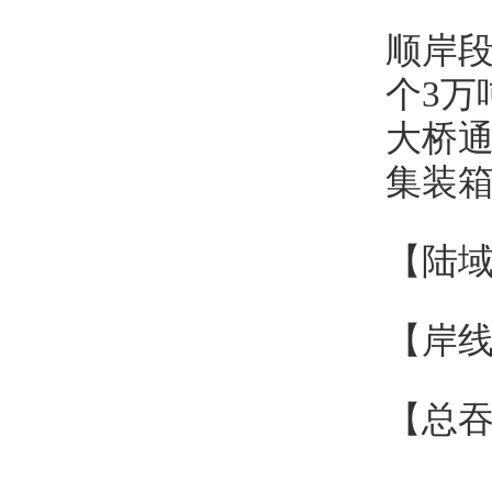
顺岸段
个3万
大桥
集装
【陆域
【岸线
【总吞