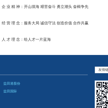
企 业 精 神：
开山填海 艰苦奋斗 勇立潮头 奋楫争先
经 营 理 念：
服务大局 诚信守法 创造价值 合作共赢
人 才 理 念：
给人才一片蓝海
盐田港股份
盐田国际