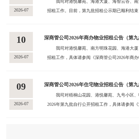
适当方式向反映情况和问题的单位或个人反
我司对港悦馨苑、海港大厦、海智云谷、南方明
2026-07
招租工作。目前，第九批招租公示期已顺利结束
批）》。 公示期为2026年7月22日至20
（地址：海港大厦3楼，联系人：高万旗，电话：
10
深商管公司2026年商办物业招租公告（第
以示负责。深圳市深圳港商业管理有限公司综合
适当方式向反映情况和问题的单位或个人
我司对港悦馨苑、南方明珠花园、海港大厦、半
2026-07
招租工作，具体请参阅《深商管公司2026年商办
人均可通过来人、来电、来信等方式向深圳市深圳
存在的情况和问题。提倡反映人提供真实姓名、
09
深商管公司2026年住宅物业招租公告（第
保密，对所反映的情况和问题，将认真进行调
有限公司 2026年7月10日
我司对梧桐山花园、港悦馨苑、九号小区、明珠
2026-07
2026年第九批自行公开招租工作，具体请参阅《
间，任何单位和个人均可通过来人、来电、来信等
反映公示物业租赁存在的情况和问题。提倡反映
和反映情况将严格保密，对所反映的情况和问