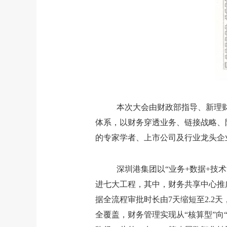
本次大会由财政部指导、新理
体系，以财务穿透业务、链接战略、
的专家学者、上市公司及行业龙头企
深圳港集团以“业务
+
数据
+
技术
进七大工程，其中
，
财务共享中心推
据全流程审批时长由
7
天缩短至
2.2
天
全覆盖
，
财务管理
实现
从“核算型”向