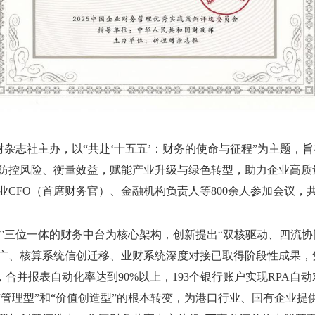
财杂志社主办
，
以“共赴‘十五五’：财务的使命与征程”为主题，
防控风险、衡量效益，赋能产业升级与绿色转型，助力企业高质
业
CFO
（
首席财务官
）
、金融机构负责人等
800
余人
参加会议
，
”三位一体的财务中台为核心架构，创新提出“双核驱动、四流协
广、核算系统信创迁移、业财系统深度对接已取得阶段性成果，
，合并报表自动化率达到
90%
以上，
193
个银行账户实现
RPA
自动
“管理型”和“价值创造型”的根本转变
，
为港口行业、国有企业提