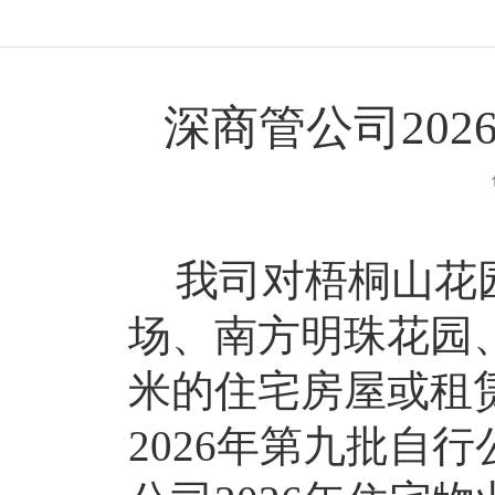
深商管公司20
我司
对
梧桐山花
场、南方明珠花园
米的
住宅房屋
或租
202
6
年第
九
批
自行