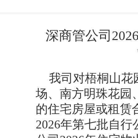
深商管公司20
我司
对
梧桐山花
场、南方明珠花园
的
住宅房屋
或租赁
202
6
年第
七
批
自行